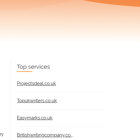
Top services
Projectsdeal.co.uk
Topukwriters.co.uk
Easymarks.co.uk
еy
Britishwritingcompany.co.uk